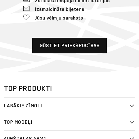
8,00 € reģistrācijas kupons
5% atpakaļ no katra pasūtījuma
Dāvana dzimšanas dienā
2x lielāka iespēja laimēt loterijās
Izsmalcināts biļetens
Jūsu vēlmju saraksts
GŪSTIET PRIEKŠROCĪBAS
TOP PRODUKTI
LABĀKIE ZĪMOLI