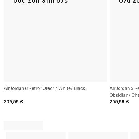
00d 20h 31m 56s
07d 2
Air Jordan 6 Retro "Oreo" / White/ Black
Air Jordan 3 R
Obsidian/ Cha
209,99 €
209,99 €