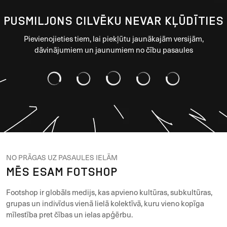
PUSMILJONS CILVĒKU NEVAR KĻŪDĪTIES
Pievienojieties tiem, lai piekļūtu jaunākajām versijām,
dāvinājumiem un jaunumiem no čību pasaules
NO PRĀGAS UZ PASAULES IELĀM
MĒS ESAM FOTSHOP