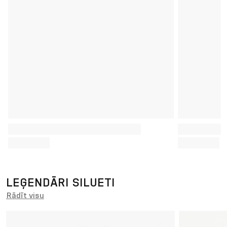
16. 6. 2026
26. 5. 2026
ADIDAS OBJECTS OF LEGACY: 5
ADIDAS O
COURT ICONS IN WHITE & GREEN
CUP 26™ 
Uzzināt vairāk
Uzzināt vairā
LEĢENDĀRI SILUETI