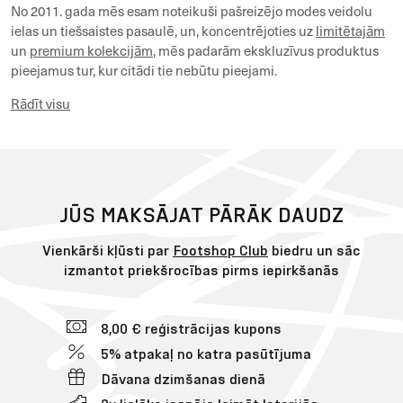
Footshop ir globāls medijs, kas apvieno kultūras, subkultūras,
grupas un indivīdus vienā lielā kolektīvā, kuru vieno kopīga
mīlestība pret čības un ielas apģērbu.
No 2011. gada mēs esam noteikuši pašreizējo modes veidolu
ielas un tiešsaistes pasaulē, un, koncentrējoties uz
limitētajām
un
premium kolekcijām
, mēs padarām ekskluzīvus produktus
pieejamus tur, kur citādi tie nebūtu pieejami.
Rādīt visu
JŪS MAKSĀJAT PĀRĀK DAUDZ
Vienkārši kļūsti par
Footshop Club
biedru un sāc
izmantot priekšrocības pirms iepirkšanās