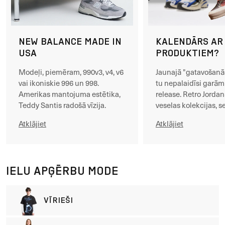
NEW BALANCE MADE IN
KALENDĀRS AR
USA
PRODUKTIEM?
Modeļi, piemēram, 990v3, v4, v6
Jaunajā "gatavošanā
vai ikoniskie 996 un 998.
tu nepalaidīsi garā
Amerikas mantojuma estētika,
release. Retro Jordan
Teddy Santis radošā vīzija.
veselas kolekcijas, se
Atklājiet
Atklājiet
IELU APĢĒRBU MODE
VĪRIEŠI