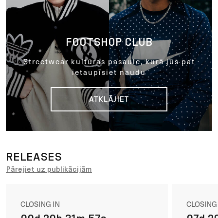
FOOTSHOP CLUB
Streetwear kultūras pasaule, kurā jūs pat
ietaupīsiet naudu
ATKLĀJIET
RELEASES
Pārejiet uz publikācijām
CLOSING IN
CLOSING