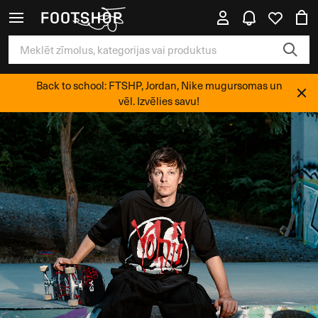
Back to school: FTSHP, Jordan, Nike mugursomas un
vēl. Izvēlies savu!