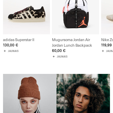
adidas Superstar II
Mugursoma Jordan Air
Nike Z
130,00 €
Jordan Lunch Backpack
119,99
60,00 €
JAUNAIS
JAUN
JAUNAIS