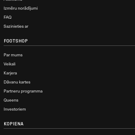
Izmēru norādījumi
FAQ
Sazinieties ar
FOOTSHOP
Par mums
Veikali
Karjera
Dāvanu kartes
Partneru programma
Queens
Investoriem
KOPIENA