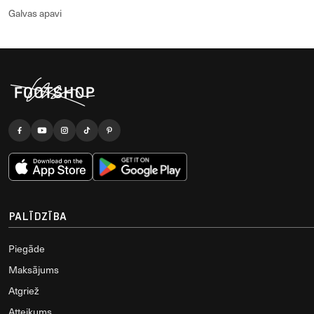
Galvas apavi
PALĪDZĪBA
Piegāde
Maksājums
Atgriež
Atteikums