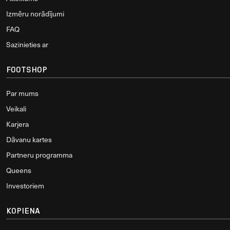
Izmēru norādījumi
FAQ
Sazinieties ar
FOOTSHOP
Par mums
Veikali
Karjera
Dāvanu kartes
Partneru programma
Queens
Investoriem
KOPIENA