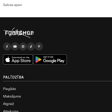
Galvas apavi
PALĪDZĪBA
Piegāde
Maksājums
Atgriež
Atteikums